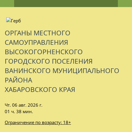
ОРГАНЫ МЕСТНОГО
САМОУПРАВЛЕНИЯ
ВЫСОКОГОРНЕНСКОГО
ГОРОДСКОГО ПОСЕЛЕНИЯ
ВАНИНСКОГО МУНИЦИПАЛЬНОГО
РАЙОНА
ХАБАРОВСКОГО КРАЯ
Чт. 06 авг. 2026 г.
01 ч. 38 мин.
Ограничение по возрасту: 18+