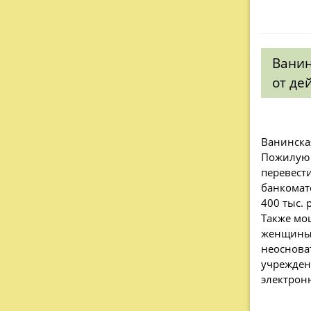
Ванин
от де
Ванинска
Пожилую 
перевест
банкомат
400 тыс. 
Также мо
женщины 
неоснова
учреждени
электрон