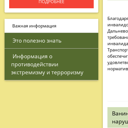
ПОДРОБНЕЕ
Благодар
инвалидо
 Важная информация
Дальнево
требован
 Это полезно знать
инвалида
Транспор
 Информация о 
обеспечи
удовлетв
противодействии 
норматив
экстремизму и терроризму 
Ванин
наруш