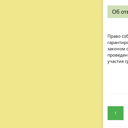
Об от
Право со
гарантир
законом 
проведен
участия 
1