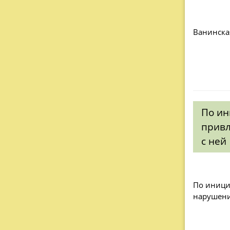
Ванинска
По ин
привл
с ней
По иници
нарушени