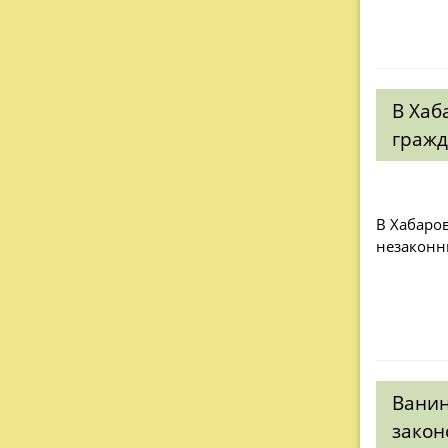
В Хаб
гражд
В Хабаро
незаконн
Ванин
закон