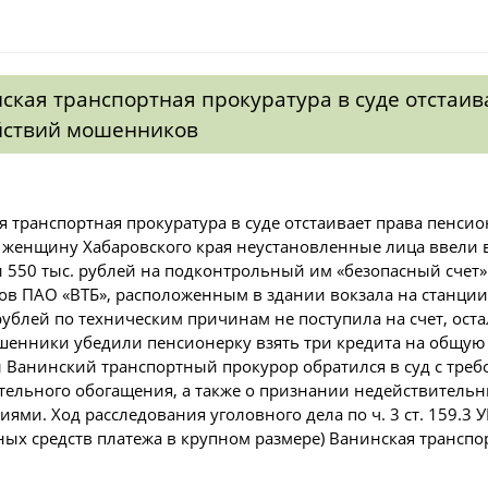
ская транспортная прокуратура в суде отстаи
йствий мошенников
я транспортная прокуратура в суде отстаивает права пенс
женщину Хабаровского края неустановленные лица ввели 
и 550 тыс. рублей на подконтрольный им «безопасный счет
ов ПАО «ВТБ», расположенным в здании вокзала на станции
рублей по техническим причинам не поступила на счет, оста
шенники убедили пенсионерку взять три кредита на общую 
Ванинский транспортный прокурор обратился в суд с треб
тельного обогащения, а также о признании недействител
ями. Ход расследования уголовного дела по ч. 3 ст. 159.3
ных средств платежа в крупном размере) Ванинская транспо