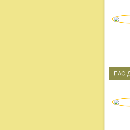
ПАО Д