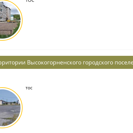
рритории Высокогорненского городского посел
тос