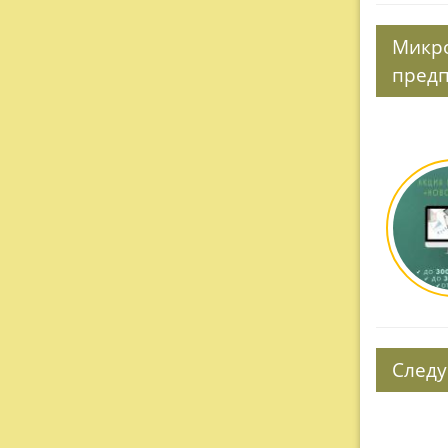
Микро
пред
Следу